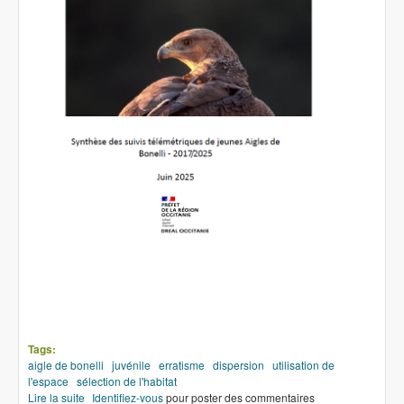
Tags:
aigle de bonelli
juvénile
erratisme
dispersion
utilisation de
l'espace
sélection de l'habitat
Lire la suite
de Synthèse des suivis télémétriques des jeunes Aigles de
Identifiez-vous
pour poster des commentaires