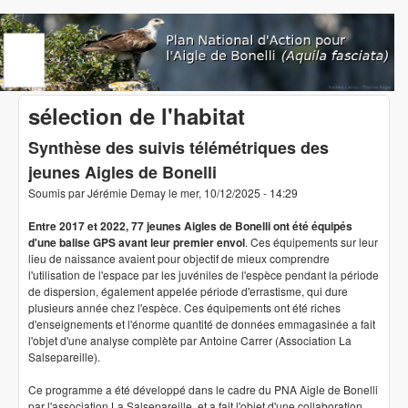
Aller au contenu principal
www.aigledebonelli.org
sélection de l'habitat
Synthèse des suivis télémétriques des
jeunes Aigles de Bonelli
Soumis par
Jérémie Demay
le
mer, 10/12/2025 - 14:29
Entre 2017 et 2022, 77 jeunes Aigles de Bonelli ont été équipés
d'une balise GPS avant leur premier envol
. Ces équipements sur leur
lieu de naissance avaient pour objectif de mieux comprendre
l'utilisation de l'espace par les juvéniles de l'espèce pendant la période
de dispersion, également appelée période d'errastisme, qui dure
plusieurs année chez l'espèce. Ces équipements ont été riches
d'enseignements et l'énorme quantité de données emmagasinée a fait
l'objet d'une analyse complète par Antoine Carrer (Association La
Salsepareille).
Ce programme a été développé dans le cadre du PNA Aigle de Bonelli
par l'association La Salsepareille, et a fait l'objet d'une collaboration