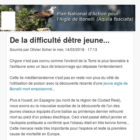
Aller au contenu principal
www.aigledebonelli.org
De la difficulté dêtre jeune...
Soumis par
Olivier Scher
le
mer, 14/03/2018 - 17:13
Chypre n'est pas connu comme l'endroit de la Terre le plus favorable à
l'avifaune avec un taux de braconnage qui dépasse l'entendement.
Cette île méditerranéenne n'est pas en reste non plus du côté de
l'utilisation de poison avec la découverte récente d'une
jeune aigle de
Bonelli mort empoisonné
...
Plus à l'ouest, en Espagne (au nord de la région de Ciudad Real),
nous avons eu la mauvaise surprise de la découverte de l'un des
jeunes oiseaux équipés d'une balise au printemps dernier retrouvé
mort au pied d'un poteau électrique. Ceci s'est passé début janvier et
l'autopsie pratiquée a confirmé que l'oiseau était en très bonne forme...
Cette menace reste très importante pour l'espèce et reste la première
cause de mortalité en Europe.