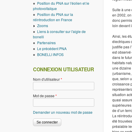
Position du PNA sur l'éolien et le
photovoltaïque
Suite à une 
Position du PNA sur la
en 2002, on
réintroduction en France
donc permis 
Zooms
loin devant
Liens à consulter sur l'aigle de
Ainsi, les é
bonelli
électriques 
Partenaires
justifie pas
Le précédent PNA
est observé 
BONELLI INFOS
dans le futu
habitats na
une dizaine 
CONNEXION UTILISATEUR
(urbanisme, 
que, selon u
Nom d'utilisateur
*
croissance p
représentera
situation ac
Mot de passe
*
quasi assur
supérieures 
de d’un terro
Demander un nouveau mot de passe
La réintrodu
été trouvées
préalable le
bien ce pro