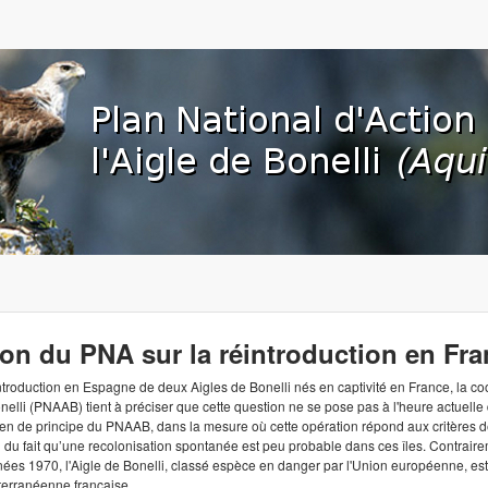
Aller au contenu principal
org
ion du PNA sur la réintroduction en Fr
ntroduction en Espagne de deux Aigles de Bonelli nés en captivité en France, la co
onelli (PNAAB) tient à préciser que cette question ne se pose pas à l'heure actuel
ien de principe du PNAAB, dans la mesure où cette opération répond aux critères de 
du fait qu’une recolonisation spontanée est peu probable dans ces îles. Contraire
ées 1970, l'Aigle de Bonelli, classé espèce en danger par l'Union européenne, est 
terranéenne française.