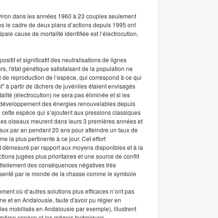
environ dans les années 1960 à 23 couples seulement
 le cadre de deux plans d’actions depuis 1995 ont
pale cause de mortalité identifiée est l’électrocution,
itif et significatif des neutralisations de lignes
s, l'état génétique satisfaisant de la population ne
el de reproduction de l’espèce, qui correspond à ce qui
" à partir de lâchers de juvéniles étaient envisagés
lité (électrocution) ne sera pas éliminée et si les
le développement des énergies renouvelables depuis
 cette espèce qui s’ajoutent aux pressions classiques
jeunes oiseaux meurent dans leurs 3 premières années et
eaux par an pendant 20 ans pour atteindre un taux de
e la plus pertinente à ce jour. Cet effort
ût démesuré par rapport aux moyens disponibles et à la
ions jugées plus prioritaires et une source de conflit
ntiellement des conséquences négatives très
présenté par le monde de la chasse comme le symbole
moment où d’autres solutions plus efficaces n’ont pas
e et en Andalousie, faute d'avoir pu régler en
les mobilisés en Andalousie par exemple), illustrent
la même espèce et les mêmes techniques.