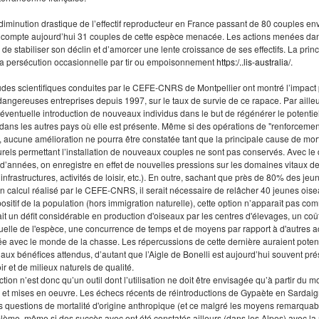
diminution drastique de l’effectif reproducteur en France passant de 80 couples 
 compte aujourd’hui 31 couples de cette espèce menacée. Les actions menées dans
de stabiliser son déclin et d’amorcer une lente croissance de ses effectifs. La princi
 la persécution occasionnelle par tir ou empoisonnement
https:/..lis-australia/
.
tudes scientifiques conduites par le CEFE-CNRS de Montpellier ont montré l’impact pos
dangereuses entreprises depuis 1997, sur le taux de survie de ce rapace. Par ailleur
 l’éventuelle introduction de nouveaux individus dans le but de régénérer le potenti
dans les autres pays où elle est présente. Même si des opérations de "renforcement
r, aucune amélioration ne pourra être constatée tant que la principale cause de morta
turels permettant l’installation de nouveaux couples ne sont pas conservés. Avec 
d’années, on enregistre en effet de nouvelles pressions sur les domaines vitaux de
infrastructures, activités de loisir, etc.). En outre, sachant que près de 80% des 
n calcul réalisé par le CEFE-CNRS, il serait nécessaire de relâcher 40 jeunes ois
ositif de la population (hors immigration naturelle), cette option n’apparaît pas comm
it un défit considérable en production d'oiseaux par les centres d'élevages, un co
tuelle de l'espèce, une concurrence de temps et de moyens par rapport à d'autres act
ée avec le monde de la chasse. Les répercussions de cette dernière auraient pote
aux bénéfices attendus, d’autant que l’Aigle de Bonelli est aujourd’hui souvent 
ir et de milieux naturels de qualité.
ction n’est donc qu’un outil dont l’utilisation ne doit être envisagée qu’à partir du 
 et mises en oeuvre. Les échecs récents de réintroductions de Gypaète en Sardaign
s questions de mortalité d'origine anthropique (et ce malgré les moyens remarquab
blème, même si des succès avec ont été constatés ailleurs (dans les Alpes) avec 