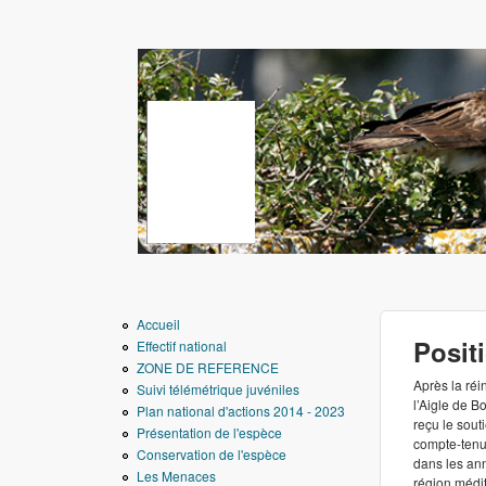
www.aigledebonelli.
Accueil
Posit
Effectif national
ZONE DE REFERENCE
Après la réi
Suivi télémétrique juvéniles
l’Aigle de B
Plan national d'actions 2014 - 2023
reçu le sout
Présentation de l'espèce
compte-tenu 
Conservation de l'espèce
dans les ann
Les Menaces
région médi