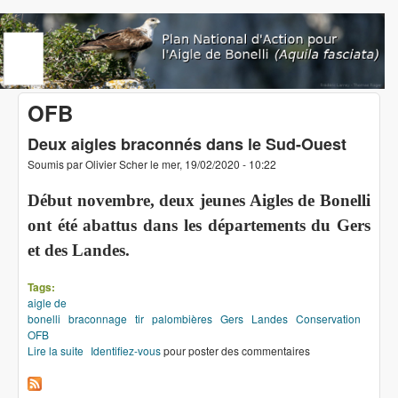
Aller au contenu principal
www.aigledebonelli.org
OFB
Deux aigles braconnés dans le Sud-Ouest
Soumis par
Olivier Scher
le
mer, 19/02/2020 - 10:22
Début novembre, deux jeunes Aigles de Bonelli
ont été abattus dans les départements du Gers
et des Landes.
Tags:
aigle de
bonelli
braconnage
tir
palombières
Gers
Landes
Conservation
OFB
Lire la suite
de Deux aigles braconnés dans le Sud-Ouest
Identifiez-vous
pour poster des commentaires