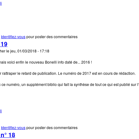
li
e Le nouveau Bonelli infos est en ligne !
Identifiez-vous
pour poster des commentaires
 19
cher
le
jeu, 01/03/2018 - 17:18
 mais voici enfin le nouveau Bonelli info daté de... 2016 !
r rattraper le retard de publication. Le numéro de 2017 est en cours de rédaction.
c ce numéro, un supplément biblio qui fait la synthèse de tout ce qui est publié sur
li
e Bonelli infos 19
Identifiez-vous
pour poster des commentaires
 n° 18