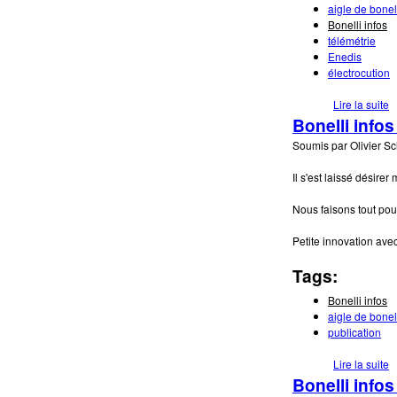
aigle de bonel
Bonelli infos
télémétrie
Enedis
électrocution
Lire la suite
d
Bonelli infos
Soumis par
Olivier S
Il s'est laissé désirer
Nous faisons tout pou
Petite innovation ave
Tags:
Bonelli infos
aigle de bonel
publication
Lire la suite
d
Bonelli infos