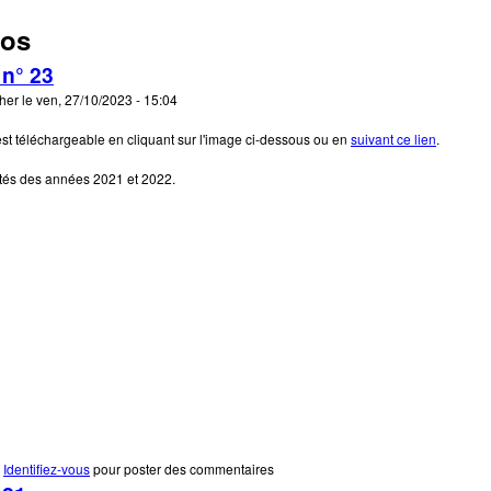
li.org
fos
 n° 23
cher
le
ven, 27/10/2023 - 15:04
t téléchargeable en cliquant sur l'image ci-dessous ou en
suivant ce lien
.
lités des années 2021 et 2022.
e Bonelli infos n° 23
Identifiez-vous
pour poster des commentaires