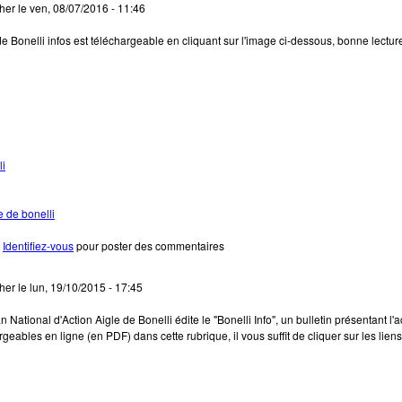
cher
le
ven, 08/07/2016 - 11:46
Bonelli infos est téléchargeable en cliquant sur l'image ci-dessous, bonne lecture
li
e de bonelli
e Bonelli infos n° 18
Identifiez-vous
pour poster des commentaires
cher
le
lun, 19/10/2015 - 17:45
National d'Action Aigle de Bonelli édite le "Bonelli Info", un bulletin présentant l'
eables en ligne (en PDF) dans cette rubrique, il vous suffit de cliquer sur les lien