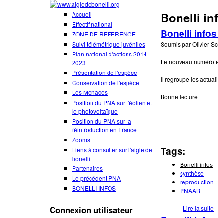
Aller au contenu principal
www.aigledebonel
Bonelli in
Accueil
Effectif national
Bonelli infos
ZONE DE REFERENCE
Suivi télémétrique juvéniles
Soumis par
Olivier S
Plan national d'actions 2014 -
Le nouveau numéro es
2023
Présentation de l'espèce
Il regroupe les actua
Conservation de l'espèce
Les Menaces
Bonne lecture !
Position du PNA sur l'éolien et
le photovoltaïque
Position du PNA sur la
réintroduction en France
Zooms
Tags:
Liens à consulter sur l'aigle de
bonelli
Bonelli infos
Partenaires
synthèse
Le précédent PNA
reproduction
BONELLI INFOS
PNAAB
Connexion utilisateur
Lire la suite
d