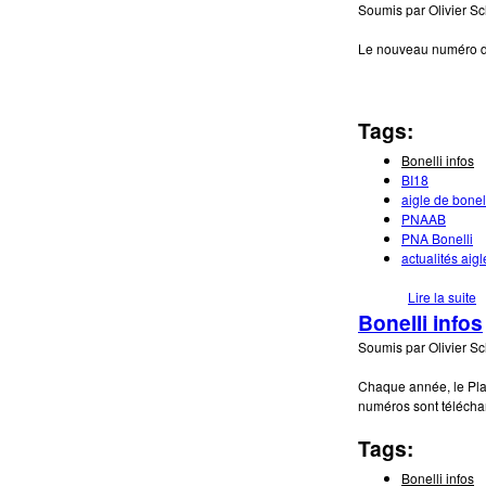
Soumis par
Olivier S
Le nouveau numéro de 
Tags:
Bonelli infos
BI18
aigle de bonel
PNAAB
PNA Bonelli
actualités aigl
Lire la suite
d
Bonelli infos
Soumis par
Olivier S
Chaque année, le Plan 
numéros sont télécharg
Tags:
Bonelli infos