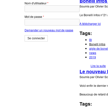
Bonelli infos
Nom d'utilisateur
*
Soumis par
Olivier S
Le Bonelli infos n°21 (
Mot de passe
*
A télécharger ici
Demander un nouveau mot de passe
Tags:
BI
Bonelli infos
aigle de bonel
news
2019
Lire la suite
d
Le nouveau Bo
Soumis par
Olivier S
Voici enfin le dernie
Beaucoup de retard d
Tags: