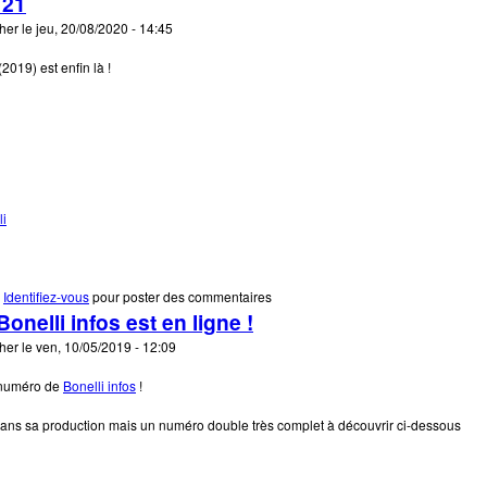
 21
cher
le
jeu, 20/08/2020 - 14:45
2019) est enfin là !
li
e Bonelli infos 21
Identifiez-vous
pour poster des commentaires
nelli infos est en ligne !
cher
le
ven, 10/05/2019 - 12:09
r numéro de
Bonelli infos
!
ans sa production mais un numéro double très complet à découvrir ci-dessous