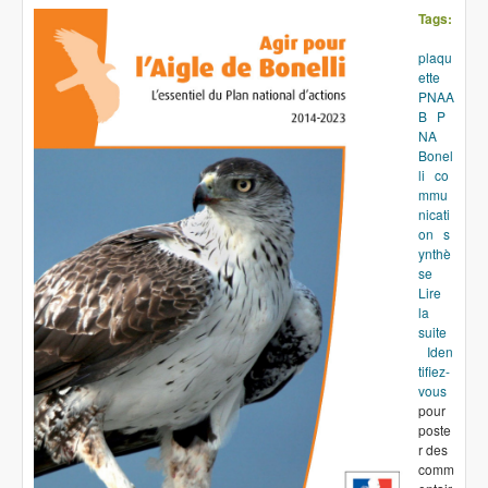
Tags:
plaqu
ette
PNAA
B
P
NA
Bonel
li
co
mmu
nicati
on
s
ynthè
se
Lire
la
suite
de
Iden
Plaquette
tifiez-
de
vous
présentatio
pour
du PNAAB
poste
r des
comm