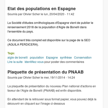
Etat des populations en Espagne
Soumis par
Olivier Scher
le
lun, 20/04/2020 - 11:42
La Société d'études ornithologiques d'Espagne vient de publier le
rensensement 2018 de la population d'Aigle de Bonelli dans
l'ensemble du pays.
Ce document très complet est disponible
sur la page de la SEO
(AGUILA PERDICERA)
.
Tags:
aigle de bonelli
population
Espagne
synthèse
Conservation
Lire la suite
de Etat des populations en Espagne
Identifiez-vous
pour poster des commentaires
Plaquette de présentation du PNAAB
Soumis par
Olivier Scher
le
mer, 19/11/2014 - 14:24
La plaquette de présentation du nouveau Plan national d'actions en
faveur de l'Aigle de Bonelli (PNAAB) est enfin disponible.
En attendant de la retrouver sous format papier, vous pouvez déjà la
découvrir en cliquant sur l'image ci-dessous