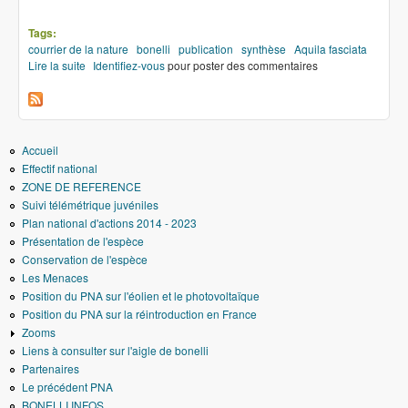
Tags:
courrier de la nature
bonelli
publication
synthèse
Aquila fasciata
Lire la suite
de Dans la presse
Identifiez-vous
pour poster des commentaires
Accueil
Effectif national
ZONE DE REFERENCE
Suivi télémétrique juvéniles
Plan national d'actions 2014 - 2023
Présentation de l'espèce
Conservation de l'espèce
Les Menaces
Position du PNA sur l'éolien et le photovoltaïque
Position du PNA sur la réintroduction en France
Zooms
Liens à consulter sur l'aigle de bonelli
Partenaires
Le précédent PNA
BONELLI INFOS